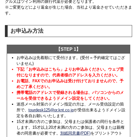
グル又はツイン利用の旅行代金が必要となります。
※ご変更などにより返金が生じた場合、当社より返金させていただきま
す。
お申込み方法
【STEP 1】
お申込みは先着順にて受付けます。(受付＝予約確定てはござ
いません)
下記「お申込みはこちら」よりお申込みください。ウェブ受
付になりますので、代表者様のアドレスを入力ください。
お電話、FAXでのお申込みは受け付けておりませんので、予
めご了承ください
。
携帯電話のアドレスで登録される場合は、パソコンからのメ
ールを受信できるようドメイン設定をしてください。
迷惑メール対策のドメイン指定の方は、メール受信設定の箇
所で、
tourdesk125@or.knt.co.jp
が受信出来るようドメイン設
定を各自お願いいたします。
15才未満の方のご参加は、父母または保護者の同行を条件と
します。15才以上20才未満の方のご参加は、父母または親権
者の同意書が必要です。
別紙同意書(PDF)
をプリントアウト