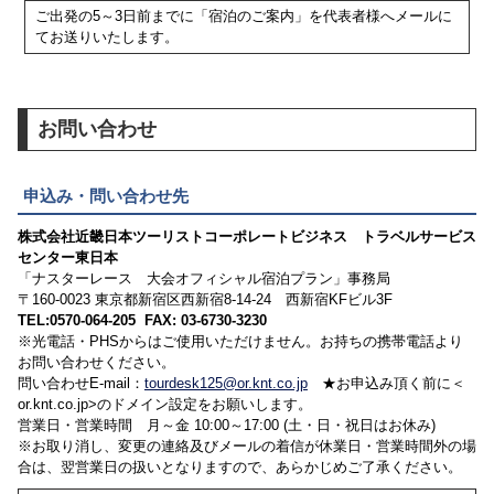
ご出発の5～3日前までに「宿泊のご案内」を代表者様へメールに
てお送りいたします。
お問い合わせ
申込み・問い合わせ先
株式会社近畿日本ツーリストコーポレートビジネス トラベルサービス
センター東日本
「ナスターレース 大会オフィシャル宿泊プラン」事務局
〒160-0023 東京都新宿区西新宿8-14-24 西新宿KFビル3F
TEL:0570-064-205 FAX: 03-6730-3230
※光電話・PHSからはご使用いただけません。お持ちの携帯電話より
お問い合わせください。
問い合わせE-mail：
tourdesk125@or.knt.co.jp
★お申込み頂く前に＜
or.knt.co.jp>のドメイン設定をお願いします。
営業日・営業時間 月～金 10:00～17:00 (土・日・祝日はお休み)
※お取り消し、変更の連絡及びメールの着信が休業日・営業時間外の場
合は、翌営業日の扱いとなりますので、あらかじめご了承ください。