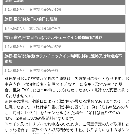
以降に連絡
お1人様あたり 旅行(宿泊)代金の30%
旅行(宿泊)開始日の前日に連絡
お1人様あたり 旅行(宿泊)代金の40%
旅行(宿泊)開始日当日(ホテルチェックイン時間前)に連絡
お1人様あたり 旅行(宿泊)代金の50%
旅行(宿泊)開始後(ホテルチェックイン時間以降)に連絡又は無連絡不
参加
お1人様あたり 旅行(宿泊)代金全額
※休業日および営業時間外のご連絡は、翌営業日の受付となります。お
申込内容（宿泊者氏名・部屋タイプ など）に変更・取消が生じた場
合、至急 FAXまたはe-mailにてお知らせください（電話での変更は承っ
ておりません）。
※連泊の場合、宿泊日によって取消料が異なる場合がありますので、ご
注意ください。（旅行条件書の取消料に基づく） 例）2泊お申込みのう
ち、前日に1～2泊目をキャンセルされた場合…1泊目は宿泊代金の
40%、2泊目は30%の取消料となります。
※ツイン又はトリプルでお申込みいただき、ご同室予定の方が取消しと
なった場合は、該当の方の取消料がかかる他、お泊まりになる方はシン