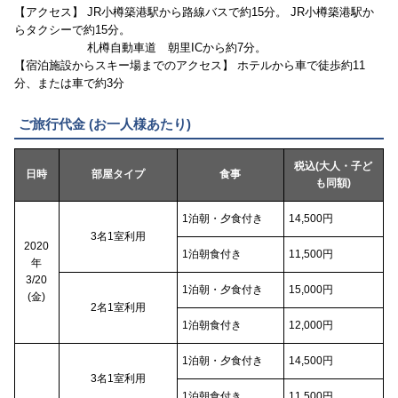
【アクセス】 JR小樽築港駅から路線バスで約15分。 JR小樽築港駅か
らタクシーで約15分。
札樽自動車道 朝里ICから約7分。
【宿泊施設からスキー場までのアクセス】 ホテルから車で徒歩約11
分、または車で約3分
ご旅行代金 (お一人様あたり)
税込(大人・子ど
日時
部屋タイプ
食事
も同額)
1泊朝・夕食付き
14,500円
3名1室利用
2020
1泊朝食付き
11,500円
年
3/20
1泊朝・夕食付き
15,000円
(金)
2名1室利用
1泊朝食付き
12,000円
1泊朝・夕食付き
14,500円
3名1室利用
1泊朝食付き
11,500円